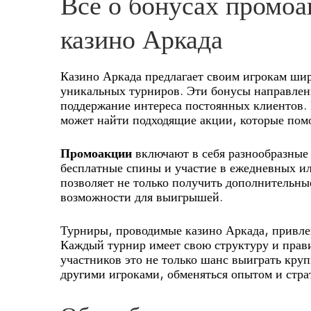
Все о бонусах промоа
казино Аркада
Казино Аркада предлагает своим игрокам ши
уникальных турниров. Эти бонусы направлены
поддержание интереса постоянных клиентов. 
может найти подходящие акции, которые пом
Промоакции
включают в себя разнообразные 
бесплатные спины и участие в ежедневных ил
позволяет не только получить дополнительные
возможности для выигрышей.
Турниры, проводимые казино Аркада, привлек
Каждый турнир имеет свою структуру и правил
участников это не только шанс выиграть круп
другими игроками, обменяться опытом и стра