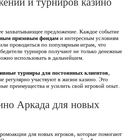
ений и турниров казино
ее захватывающее предложение. Каждое событие
ным призовым фондам
и интересным условиям
или проводиться по популярным играм, что
обедители турниров получают не только денежные
можно использовать в дальнейшем.
ивные турниры для постоянных клиентов
,
ые регулярно участвуют в жизни казино. Это
ные преимущества и усилить свой игровой опыт.
ино Аркада для новых
промоакции для новых игроков, которые помогают