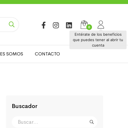
Entérate de los beneficios
que puedes tener al abrir tu
cuenta
ES SOMOS
CONTACTO
Buscador