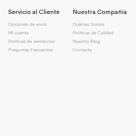
Servicio al Cliente
Nuestra Compañía
Opciones de envío
Quiénes Somos
Mi cuenta
Políticas de Calidad
Políticas de reembolso
Nuestro Blog
Preguntas Frecuentes
Contacto